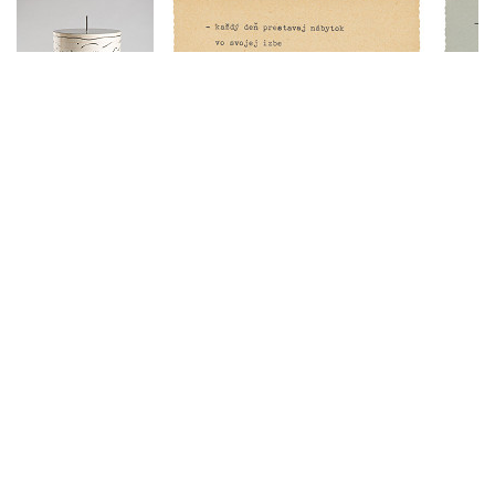
Blanka Votavová
1933 Praha – 2018 Bratislava
grafická dizajnérka
,
grafička
,
maliarka
,
textilná výtvarníčka
,
ilustrátorka
211
diel