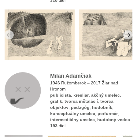
310
diel
Milan Adamčiak
1946 Ružomberok – 2017 Žiar nad
Hronom
publicista
,
kresliar
,
akčný umelec
,
grafik
,
tvorca inštalácií
,
tvorca
objektov
,
pedagóg
,
hudobník
,
konceptuálny umelec
,
performér
,
intermediálny umelec
,
hudobný vedec
193
diel