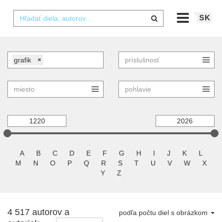
SK
grafik
×
A
B
C
D
E
F
G
H
I
J
K
L
M
N
O
P
Q
R
S
T
U
V
W
X
Y
Z
4 517 autorov a
podľa počtu diel s obrázkom