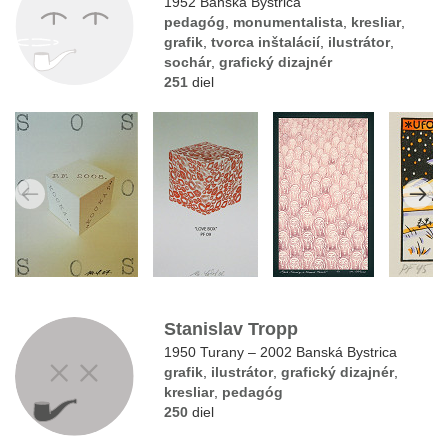
1952 Banská Bystrica
pedagóg
,
monumentalista
,
kresliar
,
grafik
,
tvorca inštalácií
,
ilustrátor
,
sochár
,
grafický dizajnér
251
diel
Stanislav Tropp
1950 Turany – 2002 Banská Bystrica
grafik
,
ilustrátor
,
grafický dizajnér
,
kresliar
,
pedagóg
250
diel