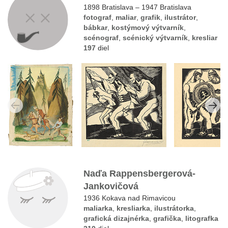
1898 Bratislava – 1947 Bratislava
fotograf
,
maliar
,
grafik
,
ilustrátor
,
bábkar
,
kostýmový výtvarník
,
scénograf
,
scénický výtvarník
,
kresliar
197
diel
Naďa Rappensbergerová-
Jankovičová
1936 Kokava nad Rimavicou
maliarka
,
kresliarka
,
ilustrátorka
,
grafická dizajnérka
,
grafička
,
litografka