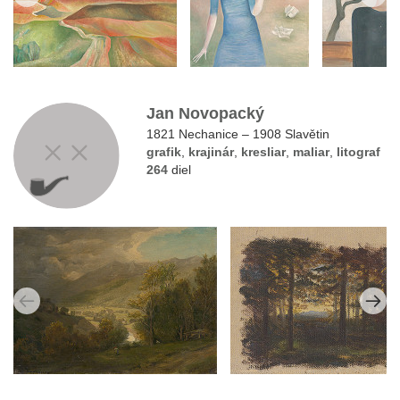
Jan Novopacký
1821 Nechanice – 1908 Slavětin
grafik
,
krajinár
,
kresliar
,
maliar
,
litograf
264
diel