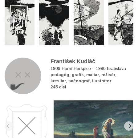
František Kudláč
1909 Horní Heršpice – 1990 Bratislava
pedagóg
,
grafik
,
maliar
,
režisér
,
kresliar
,
scénograf
,
ilustrátor
245
diel