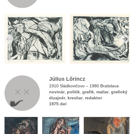
Július Lőrincz
1910 Sládkovičovo – 1980 Bratislava
novinár
,
politik
,
grafik
,
maliar
,
grafický
dizajnér
,
kresliar
,
redaktor
1975
diel