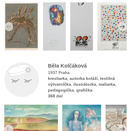
Běla Kolčáková
1937 Praha
kresliarka
,
autorka koláží
,
textilná
výtvarníčka
,
ilustrátorka
,
maliarka
,
pedagogička
,
grafička
368
diel