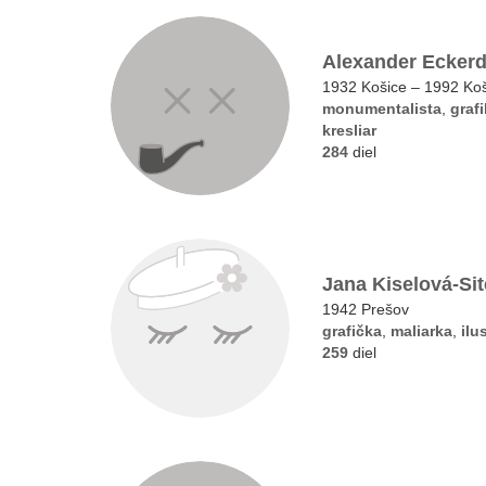
Alexander Eckerd
1932 Košice – 1992 Ko
monumentalista
,
grafi
kresliar
284
diel
Jana Kiselová-Si
1942 Prešov
grafička
,
maliarka
,
ilu
259
diel