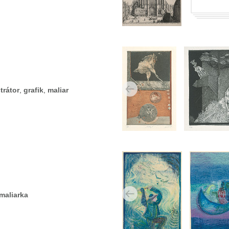
strátor
,
grafik
,
maliar
maliarka