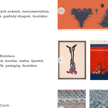
vých známok
,
monumentalista
,
k
,
grafický dizajnér
,
ilustrátor
Bratislava
ár
,
kresliar
,
maliar
,
šperkár
,
fik
,
pedagóg
,
ilustrátor
Zürich