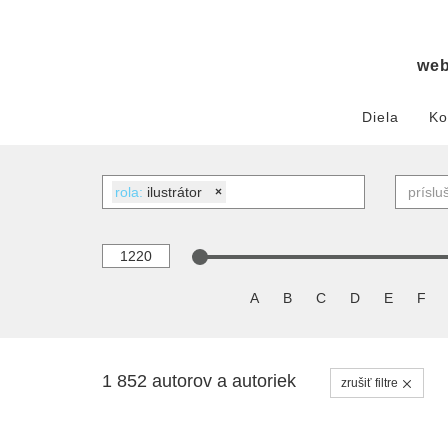
we
Diela
Ko
rola:
ilustrátor
×
A
B
C
D
E
F
1 852 autorov a autoriek
zrušiť filtre