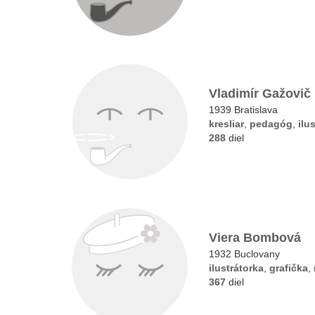
Vladimír Gažovič
1939 Bratislava
kresliar
,
pedagóg
,
ilu
288
diel
Viera Bombová
1932 Buclovany
ilustrátorka
,
grafička
,
367
diel