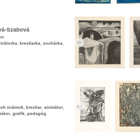
vá-Szabová
om
strátorka
,
kresliarka
,
sochárka
,
ých známok
,
kresliar
,
animátor
,
trátor
,
grafik
,
pedagóg