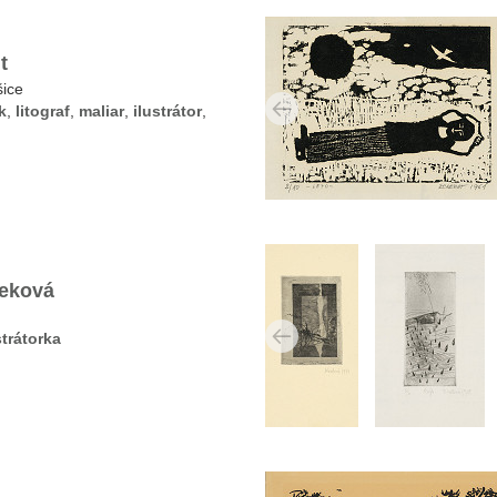
t
šice
k
,
litograf
,
maliar
,
ilustrátor
,
teková
strátorka