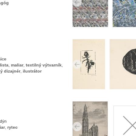
agóg
šice
ista
,
maliar
,
textilný výtvarník
,
ký dizajnér
,
ilustrátor
ndýn
iar
,
rytec