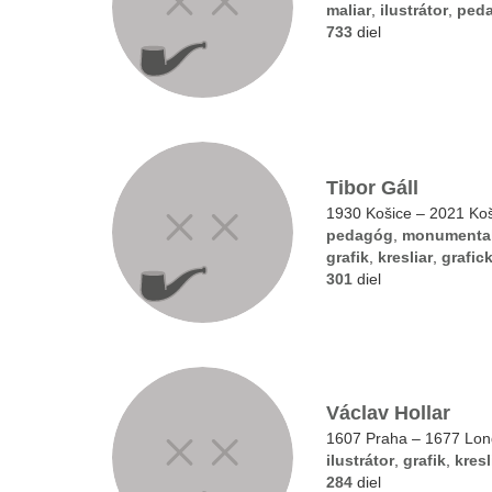
maliar
,
ilustrátor
,
ped
733
diel
Tibor Gáll
1930 Košice – 2021 Ko
pedagóg
,
monumental
grafik
,
kresliar
,
grafic
301
diel
Václav Hollar
1607 Praha – 1677 Lo
ilustrátor
,
grafik
,
kresl
284
diel