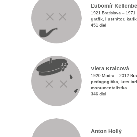
Ľubomír Kellenbe
1921 Bratislava – 1971 
grafik
,
ilustrátor
,
karik
451
diel
Viera Kraicová
1920 Modra – 2012 Brat
pedagogička
,
kresliar
monumentalistka
346
diel
Anton Hollý