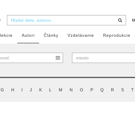
b
u
lekcie
Autori
Články
Vzdelávanie
Reprodukcie
G
H
I
J
K
L
M
N
O
P
Q
R
S
T