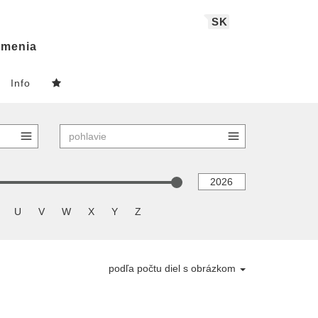
SK
menia
Info
U
V
W
X
Y
Z
podľa počtu diel s obrázkom