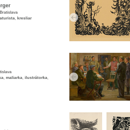
rger
Bratislava
aturista
,
kresliar
islava
ka
,
maliarka
,
ilustrátorka
,