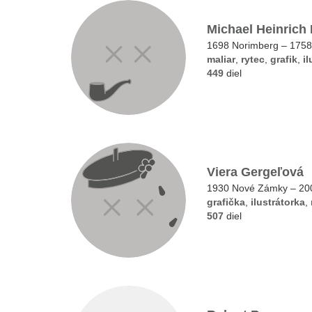
Michael Heinrich
1698 Norimberg – 1758
maliar
,
rytec
,
grafik
,
il
449
diel
Viera Gergeľová
1930 Nové Zámky – 200
grafička
,
ilustrátorka
,
507
diel