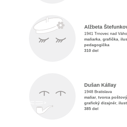
Alžbeta Štefunko
1941 Trnovec nad Váh
maliarka
,
grafička
,
ilu
pedagogička
310
diel
Dušan Kállay
1948 Bratislava
maliar
,
tvorca poštov
grafický dizajnér
,
ilus
385
diel