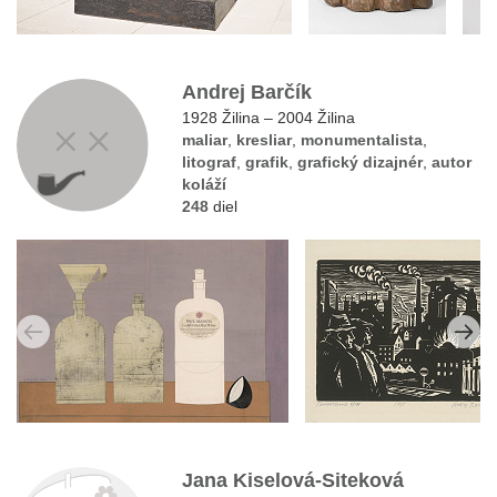
Andrej Barčík
1928 Žilina – 2004 Žilina
maliar
,
kresliar
,
monumentalista
,
litograf
,
grafik
,
grafický dizajnér
,
autor
koláží
248
diel
Jana Kiselová-Siteková