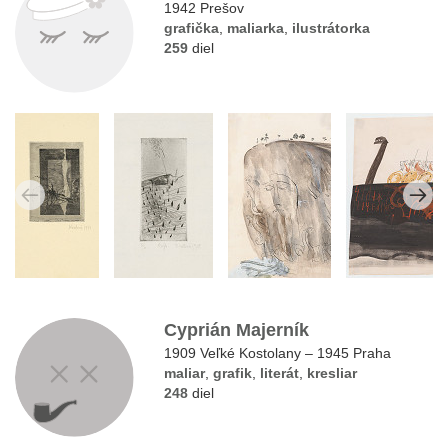
1942 Prešov
grafička
,
maliarka
,
ilustrátorka
259
diel
Cyprián Majerník
1909 Veľké Kostolany – 1945 Praha
maliar
,
grafik
,
literát
,
kresliar
248
diel