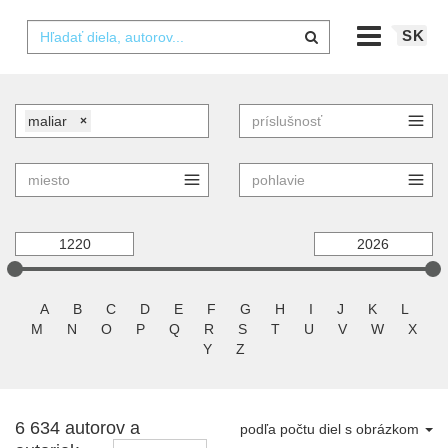
SK
maliar
×
A
B
C
D
E
F
G
H
I
J
K
L
M
N
O
P
Q
R
S
T
U
V
W
X
Y
Z
6 634 autorov a
podľa počtu diel s obrázkom