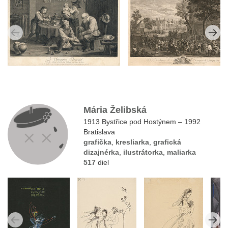
Mária Želibská
1913 Bystřice pod Hostýnem – 1992
Bratislava
grafička
,
kresliarka
,
grafická
dizajnérka
,
ilustrátorka
,
maliarka
517
diel