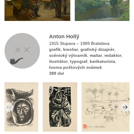
Anton Hollý
1915 Stupava – 1989 Bratislava
grafik
,
kresliar
,
grafický dizajnér
,
scénický výtvarník
,
maliar
,
redaktor
,
ilustrátor
,
typograf
,
karikaturista
,
tvorca poštových známok
389
diel