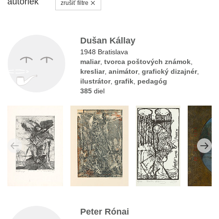
autoriek
zrušiť filtre
Dušan Kállay
1948 Bratislava
maliar
,
tvorca poštových známok
,
kresliar
,
animátor
,
grafický dizajnér
,
ilustrátor
,
grafik
,
pedagóg
385
diel
Peter Rónai