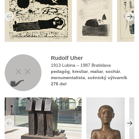
Rudolf Uher
1913 Lubina – 1987 Bratislava
pedagóg
,
kresliar
,
maliar
,
sochár
,
monumentalista
,
scénický výtvarník
276
diel