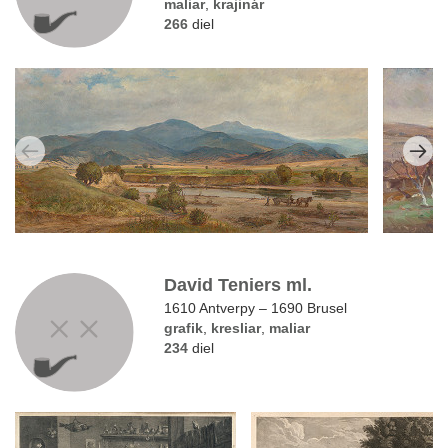
maliar
,
krajinár
266
diel
David Teniers ml.
1610 Antverpy – 1690 Brusel
grafik
,
kresliar
,
maliar
234
diel