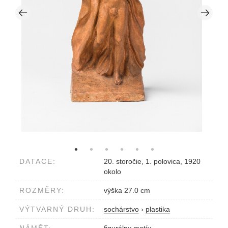
DATACE:
20. storočie, 1. polovica, 1920
okolo
ROZMĚRY:
výška 27.0 cm
VÝTVARNÝ DRUH:
sochárstvo
›
plastika