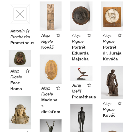
Antonín
Alojz
Alojz
Alojz
Procházka
Rigele
Rigele
Rigele
Prometheus
Kováč
Portrét
Portrét
Eduarda
dr. Juraja
Majscha
Kováča
Alojz
Rigele
Ecce
Juraj
Alojz
Homo
Meliš
Rigele
Prométheus
Madona
Alojz
s
Rigele
dieťaťom
Kováč