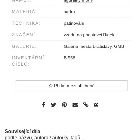
NÁMĚT:
figurálny motív
MATERIÁL:
sádra
TECHNIKA:
patinování
ZNAČENÍ:
vzadu na podstavci Rigele
GALERIE:
Galéria mesta Bratislavy, GMB
INVENTÁRNÍ
B 558
ČÍSLO:
Přidat mezi oblíbené
Související díla
podle názvu, autora / autorky, tagů...