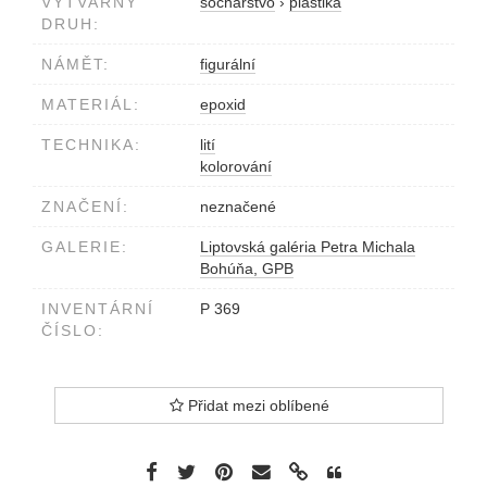
VÝTVARNÝ
sochárstvo
›
plastika
DRUH:
NÁMĚT:
figurální
MATERIÁL:
epoxid
TECHNIKA:
lití
kolorování
ZNAČENÍ:
neznačené
GALERIE:
Liptovská galéria Petra Michala
Bohúňa, GPB
INVENTÁRNÍ
P 369
ČÍSLO:
Přidat mezi oblíbené