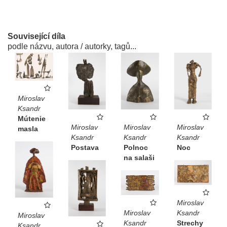
Související díla
podle názvu, autora / autorky, tagů...
Miroslav
Ksandr
Mútenie
Miroslav
Miroslav
Miroslav
masla
Ksandr
Ksandr
Ksandr
Postava
Polnoc
Noc
na salaši
Miroslav
Miroslav
Ksandr
Miroslav
Ksandr
Strechy
Ksandr