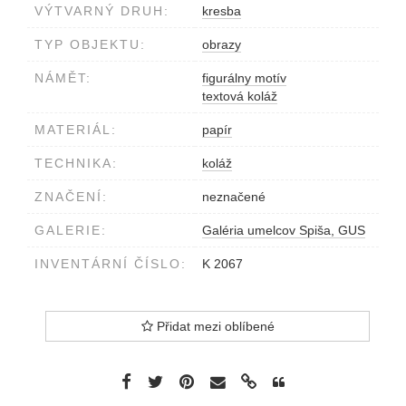
VÝTVARNÝ DRUH:
kresba
TYP OBJEKTU:
obrazy
NÁMĚT:
figurálny motív
textová koláž
MATERIÁL:
papír
TECHNIKA:
koláž
ZNAČENÍ:
neznačené
GALERIE:
Galéria umelcov Spiša, GUS
INVENTÁRNÍ ČÍSLO:
K 2067
Přidat mezi oblíbené