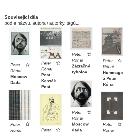
Související díla
podle názvu, autora / autorky, tagů...
Peter
Rónai
Peter
Peter
Peter
Zázračný
Rónai
Rónai
Rónai
rybolov
Hommage
Post
Moscow
á Peter
Kassák
Dada
Rónai
Post
Peter
Rónai
Moscow
Peter
Peter
Peter
dada
Rónai
Rónai