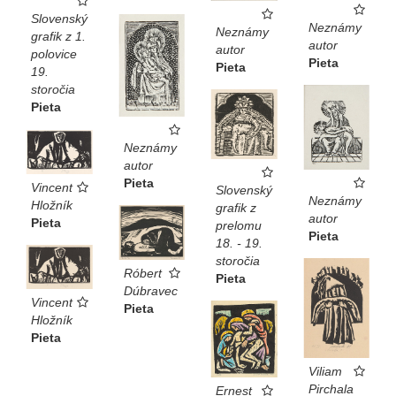
Slovenský
Neznámy
Neznámy
grafik z 1.
autor
autor
polovice
Pieta
Pieta
19.
storočia
Pieta
Neznámy
autor
Pieta
Vincent
Slovenský
Neznámy
Hložník
grafik z
autor
Pieta
prelomu
Pieta
18. - 19.
storočia
Róbert
Pieta
Dúbravec
Vincent
Pieta
Hložník
Pieta
Viliam
Pirchala
Ernest