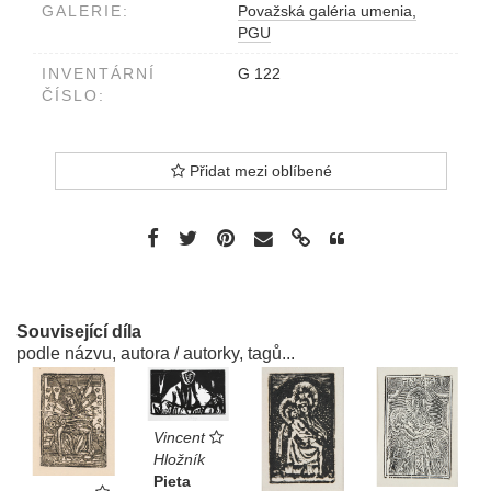
GALERIE:
Považská galéria umenia,
PGU
INVENTÁRNÍ
G 122
ČÍSLO:
Přidat mezi oblíbené
Související díla
podle názvu, autora / autorky, tagů...
Vincent
Hložník
Pieta