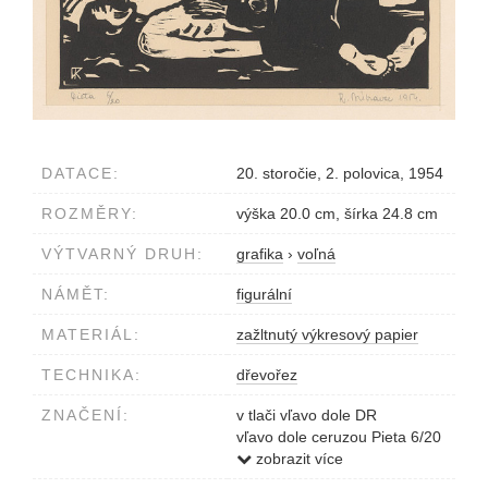
DATACE:
20. storočie, 2. polovica, 1954
ROZMĚRY:
výška 20.0 cm, šírka 24.8 cm
VÝTVARNÝ DRUH:
grafika
›
voľná
NÁMĚT:
figurální
MATERIÁL:
zažltnutý výkresový papier
TECHNIKA:
dřevořez
ZNAČENÍ:
v tlači vľavo dole DR
vľavo dole ceruzou Pieta 6/20
vpravo dole R. Dúbravec 1954
zobrazit více