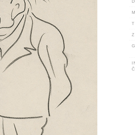
D
M
T
Z
G
I
Č