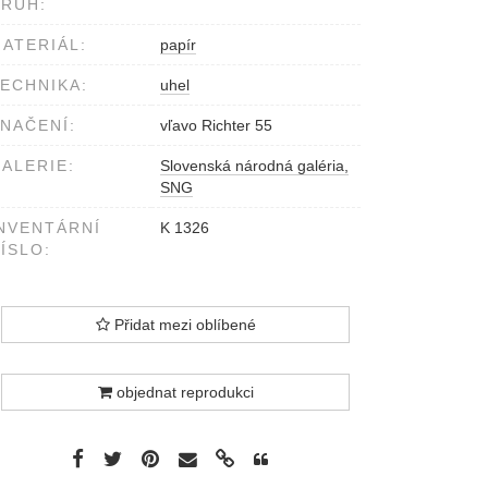
RUH:
ATERIÁL:
papír
ECHNIKA:
uhel
NAČENÍ:
vľavo Richter 55
ALERIE:
Slovenská národná galéria,
SNG
NVENTÁRNÍ
K 1326
ÍSLO:
Přidat mezi oblíbené
objednat reprodukci