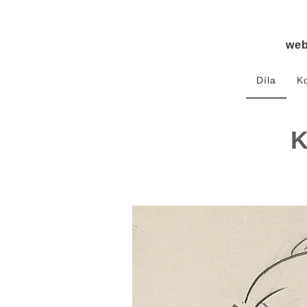
we
Díla
K
K