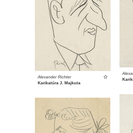
Alexa
Alexander Richter
Karik
Karikatúra J. Majkuta