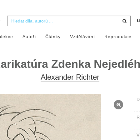
b
u
olekce
Autoři
Články
Vzdělávání
Reprodukce
arikatúra Zdenka Nejedlé
Alexander Richter
D