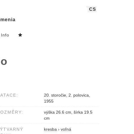
CS
menia
Info
ho
ATACE:
20. storočie, 2. polovica,
1955
ROZMĚRY:
výška 26.6 cm, šírka 19.5
cm
VÝTVARNÝ
kresba
›
voľná