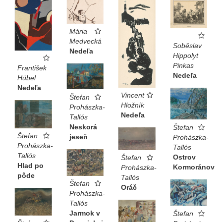
Mária
Medvecká
Soběslav
Nedeľa
Hippolyt
Pinkas
František
Nedeľa
Hübel
Nedeľa
Vincent
Štefan
Hložník
Prohászka-
Nedeľa
Tallós
Neskorá
Štefan
Štefan
jeseň
Prohászka-
Prohászka-
Tallós
Tallós
Ostrov
Štefan
Hlad po
Kormoránov
Prohászka-
pôde
Tallós
Štefan
Oráč
Prohászka-
Tallós
Jarmok v
Štefan