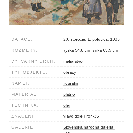
DATACE:
20. storočie, 1. polovica, 1935
ROZMĚRY:
výška 54.8 cm, šírka 69.5 cm
VÝTVARNÝ DRUH:
maliarstvo
TYP OBJEKTU:
obrazy
NÁMĚT:
figurální
MATERIÁL:
plátno
TECHNIKA:
olej
ZNAČENÍ:
vľavo dole Proh-35
GALERIE:
Slovenská národná galéria,
SNG