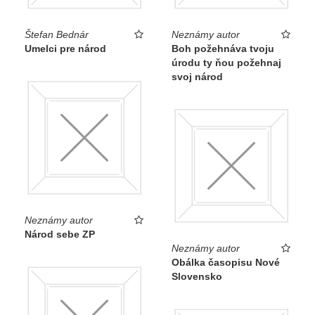
účinok slova násobí. A nové Slovensko sa v rokoch 1939
—1945 „predáva“ a „paráduje“ hlavne obrazom.
Štefan Bednár
Neznámy autor
Umelci pre národ
Boh požehnáva tvoju
Petra Hanáková ●
Sen x skutočnosť Umenie &
úrodu ty ňou požehnaj
Propaganda 1939—1945 (Slovenská národná galéria,
svoj národ
2016)
Neznámy autor
Národ sebe ZP
Neznámy autor
Obálka časopisu Nové
Slovensko