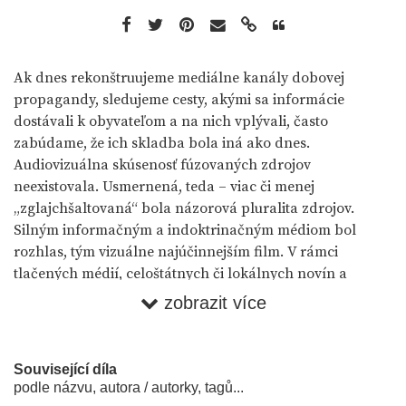
Ak dnes rekonštruujeme mediálne kanály dobovej
propagandy, sledujeme cesty, akými sa informácie
dostávali k obyvateľom a na nich vplývali, často
zabúdame, že ich skladba bola iná ako dnes.
Audiovizuálna skúsenosť fúzovaných zdrojov
neexistovala. Usmernená, teda – viac či menej
„zglajchšaltovaná“ bola názorová pluralita zdrojov.
Silným informačným a indoktrinačným médiom bol
rozhlas, tým vizuálne najúčinnejším film. V rámci
tlačených médií, celoštátnych či lokálnych novín a
časopisov rôznej periodicity a názorovej (ne)pružnosti,
zobrazit více
bola, zvlášť v menších sídlach, dôležitým kanálom aj
klasická dedinská výveska. Išlo o informačný bod
uprostred dediny, na ktorý sa obyčajne vylepovali nielen
Související díla
Úradom propagandy vydávané, silne šovinistické Ľudové
podle názvu, autora / autorky, tagů...
noviny, ale i rôzne druhy situačných tlačí, letákov,