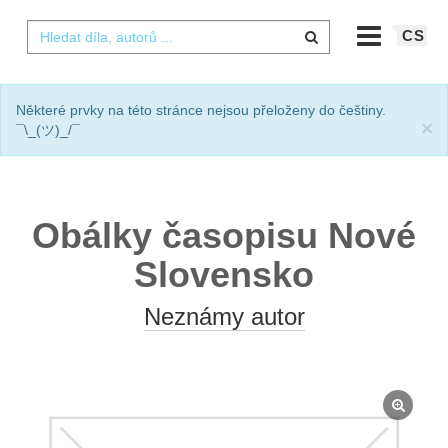
CS
Některé prvky na této stránce nejsou přeloženy do češtiny.
×
¯\_(ツ)_/¯
Obálky časopisu Nové
Slovensko
Neznámy autor