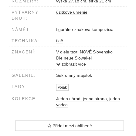
ROZMĚRY:
výška 27,18 cm, šírka 21 cm
VÝTVARNÝ
úžitkové umenie
DRUH:
NÁMĚT:
figurálno-znaková kompozícia
TECHNIKA:
tlač
ZNAČENÍ:
V diele text: NOVÉ Slovensko
Die neue Slowakei
Ročník / Jahrgang III.
zobrazit více
Číslo / Nummer 10
GALERIE:
Súkromný majetok
TAGY:
vojak
KOLEKCE:
Jeden národ, jedna strana, jeden
vodca
Přidat mezi oblíbené