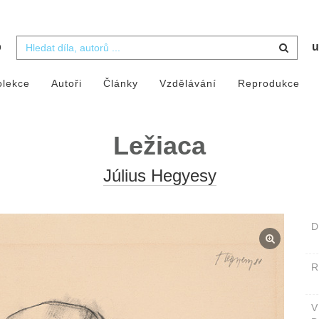
b
u
olekce
Autoři
Články
Vzdělávání
Reprodukce
Ležiaca
Július Hegyesy
D