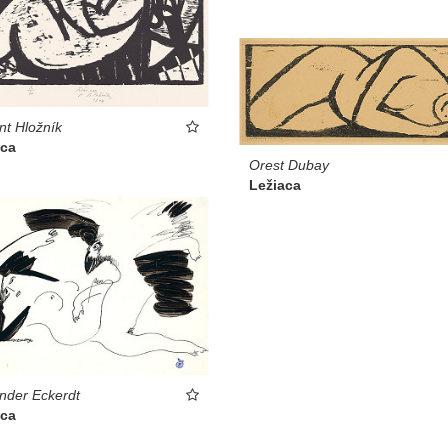
nt Hložník
aca
Orest Dubay
Ležiaca
nder Eckerdt
aca