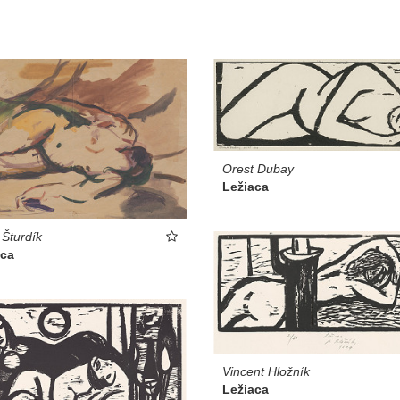
Orest Dubay
Ležiaca
 Šturdík
aca
Vincent Hložník
Ležiaca