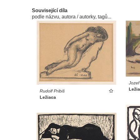
Související díla
podle názvu, autora / autorky, tagů...
Jozef
Leži
Rudolf Pribiš
Ležiaca