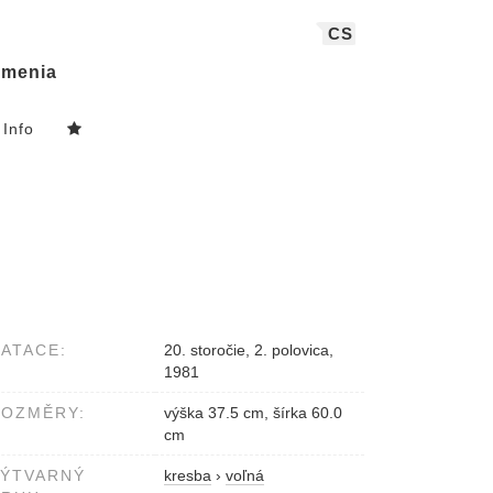
CS
menia
Info
ATACE:
20. storočie, 2. polovica,
1981
ROZMĚRY:
výška 37.5 cm, šírka 60.0
cm
VÝTVARNÝ
kresba
›
voľná