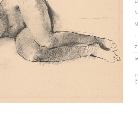
D
N
M
T
Z
G
I
Č