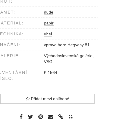
RUH:
ÁMĚT:
nude
ATERIÁL:
papír
ECHNIKA:
uhel
NAČENÍ:
vpravo hore Hegyesy 81
ALERIE:
Východoslovenská galéria,
VSG
NVENTÁRNÍ
K 1564
ÍSLO:
Přidat mezi oblíbené