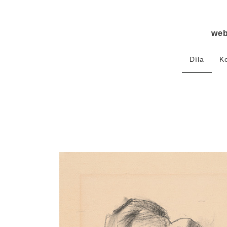
we
Díla
K