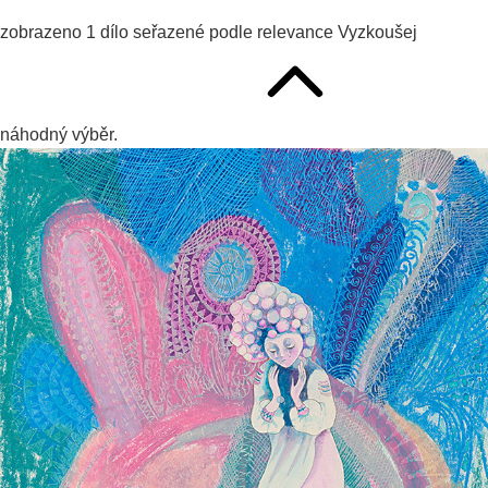
zobrazeno
1
dílo seřazené podle
relevance
Vyzkoušej
náhodný výběr.