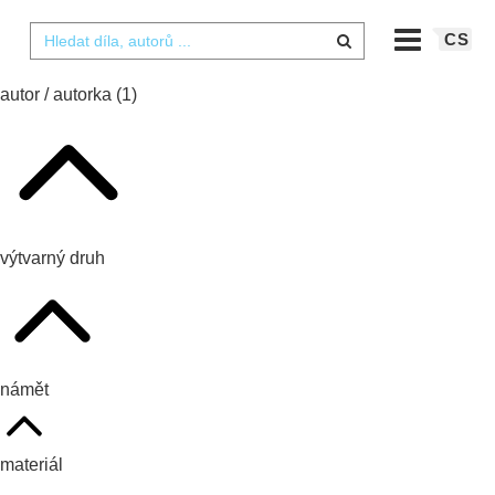
CS
autor / autorka
(1)
výtvarný druh
námět
materiál