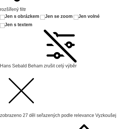
rozšířený filtr
Jen s obrázkem
Jen se zoom
Jen volné
Jen s textem
Hans Sebald Beham
zrušit celý výběr
zobrazeno
27
děl seřazených podle
relevance
Vyzkoušej