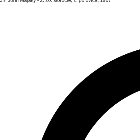
Jiří John
Majáky - 2.
20. storočie, 2. polovica, 1967