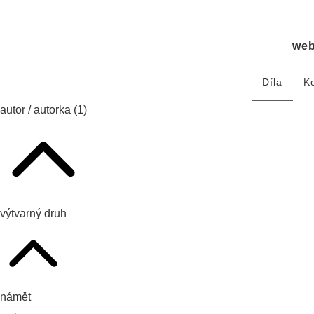
we
Díla
K
autor / autorka
(1)
výtvarný druh
námět