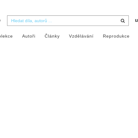
b
u
olekce
Autoři
Články
Vzdělávání
Reprodukce