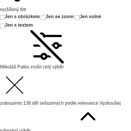
rozšířený filtr
Jen s obrázkem
Jen se zoom
Jen volné
Jen s textem
Mikuláš Palko
zrušit celý výběr
zobrazeno
136
děl seřazených podle
relevance
Vyzkoušej
náhodný výběr.