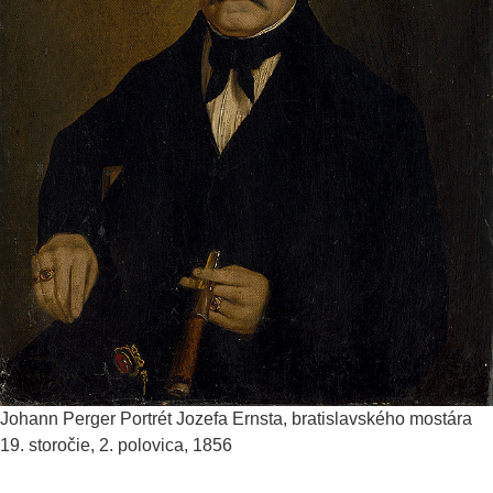
Johann Perger
Portrét Jozefa Ernsta, bratislavského mostára
19. storočie, 2. polovica, 1856