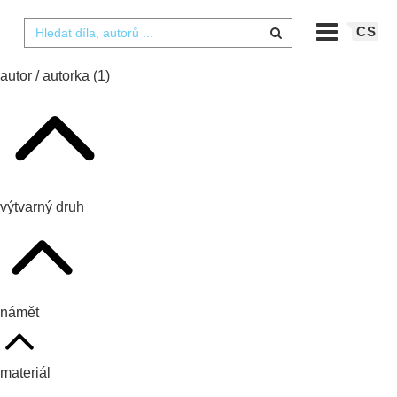
CS
autor / autorka
(1)
výtvarný druh
námět
materiál