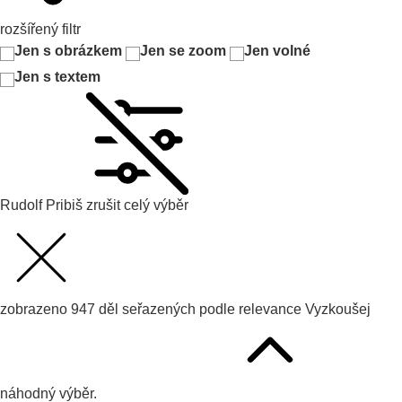
rozšířený filtr
Jen s obrázkem
Jen se zoom
Jen volné
Jen s textem
Rudolf Pribiš
zrušit celý výběr
zobrazeno
947
děl seřazených podle
relevance
Vyzkoušej
náhodný výběr.