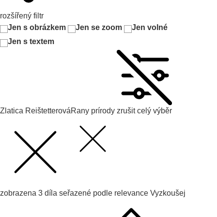
rozšířený filtr
Jen s obrázkem
Jen se zoom
Jen volné
Jen s textem
Zlatica Reištetterová
Rany prírody
zrušit celý výběr
zobrazena
3
díla seřazené podle
relevance
Vyzkoušej