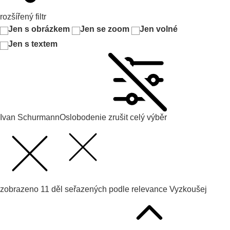
rozšířený filtr
Jen s obrázkem
Jen se zoom
Jen volné
Jen s textem
Ivan Schurmann
Oslobodenie
zrušit celý výběr
zobrazeno
11
děl seřazených podle
relevance
Vyzkoušej