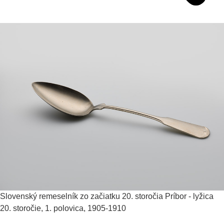
Slovenský remeselník zo začiatku 20. storočia
Príbor - lyžica
20. storočie, 1. polovica, 1905-1910