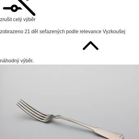
zrušit celý výběr
zobrazeno
21
děl seřazených podle
relevance
Vyzkoušej
náhodný výběr.