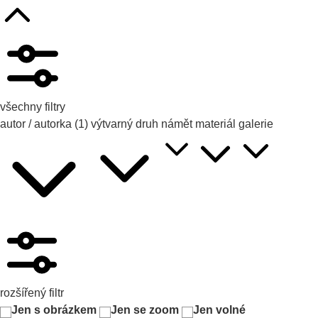
všechny filtry
autor / autorka
(1)
výtvarný druh
námět
materiál
galerie
rozšířený filtr
Jen s obrázkem
Jen se zoom
Jen volné