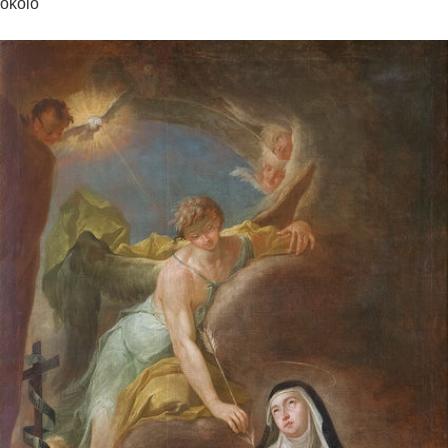
okolo