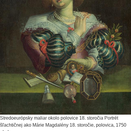
Stredoeurópsky maliar okolo polovice 18. storočia
Portrét
šľachtičnej ako Márie Magdalény
18. storočie, polovica, 1750