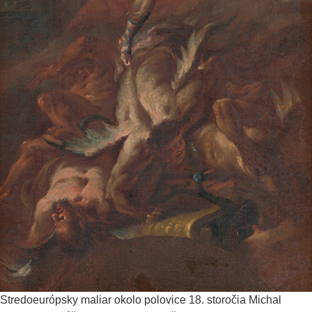
Stredoeurópsky maliar okolo polovice 18. storočia
Michal