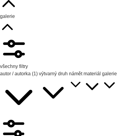
galerie
všechny filtry
autor / autorka
(1)
výtvarný druh
námět
materiál
galerie