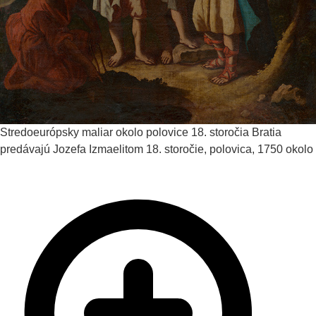
Stredoeurópsky maliar okolo polovice 18. storočia
Bratia
predávajú Jozefa Izmaelitom
18. storočie, polovica, 1750 okolo