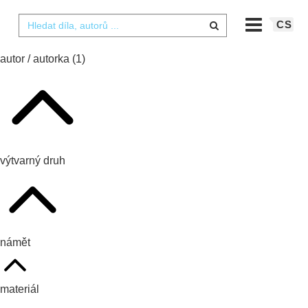
CS
autor / autorka
(1)
výtvarný druh
námět
materiál