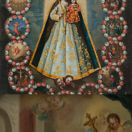
Stredoeurópsky maliar okolo polovice 18. storočia
Ružencová