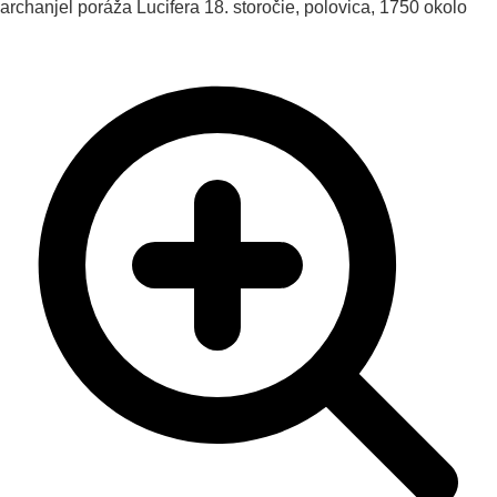
archanjel poráža Lucifera
18. storočie, polovica, 1750 okolo