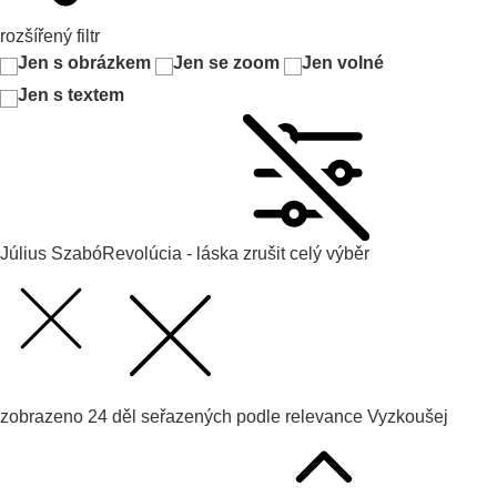
rozšířený filtr
Jen s obrázkem
Jen se zoom
Jen volné
Jen s textem
Július Szabó
Revolúcia - láska
zrušit celý výběr
zobrazeno
24
děl seřazených podle
relevance
Vyzkoušej