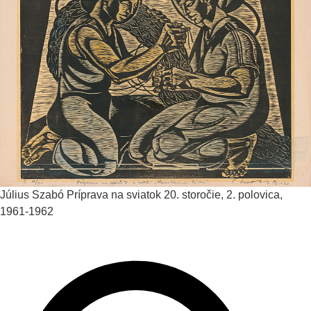
Július Szabó
Príprava na sviatok
20. storočie, 2. polovica,
1961-1962