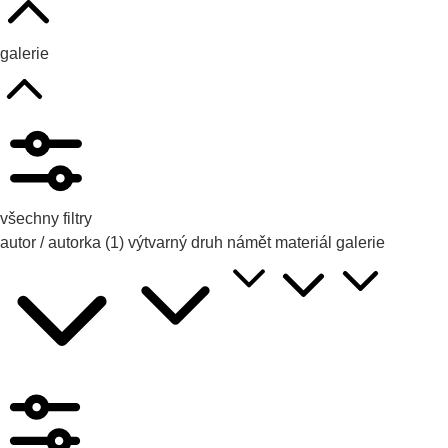
galerie
všechny filtry
autor / autorka
(1)
výtvarný druh
námět
materiál
galerie