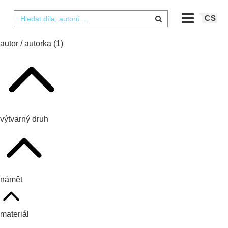
CS
autor / autorka
(1)
výtvarný druh
námět
materiál