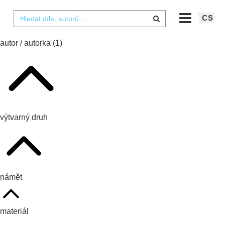
CS
autor / autorka
(1)
výtvarný druh
námět
materiál