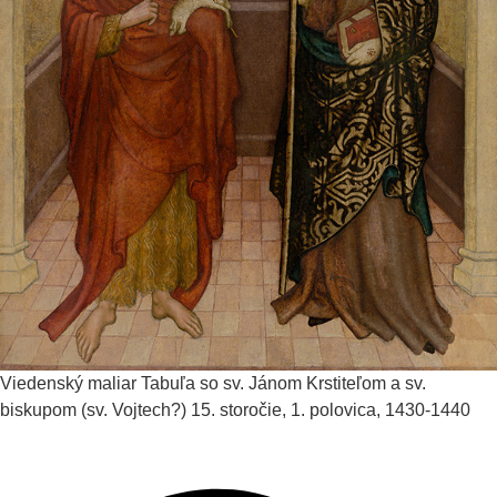
Viedenský maliar
Tabuľa so sv. Jánom Krstiteľom a sv.
biskupom (sv. Vojtech?)
15. storočie, 1. polovica, 1430-1440