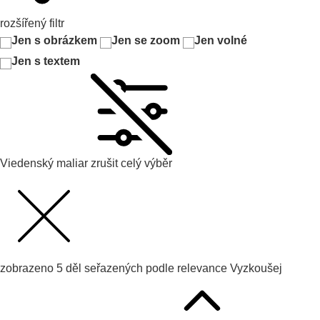
rozšířený filtr
Jen s obrázkem
Jen se zoom
Jen volné
Jen s textem
Viedenský maliar
zrušit celý výběr
zobrazeno
5
děl seřazených podle
relevance
Vyzkoušej