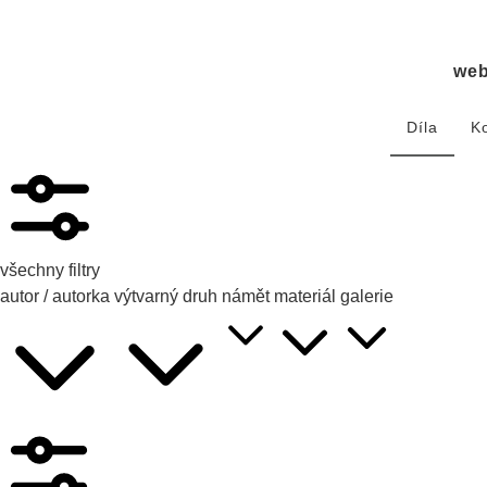
we
Díla
K
všechny filtry
autor / autorka
výtvarný druh
námět
materiál
galerie