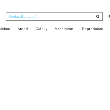
b
u
olekce
Autoři
Články
Vzdělávání
Reprodukce