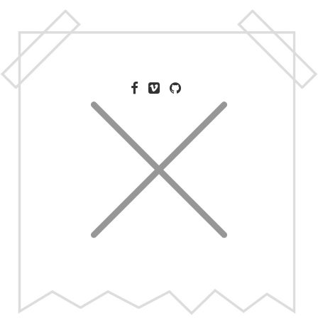
To je vše, přátelé!