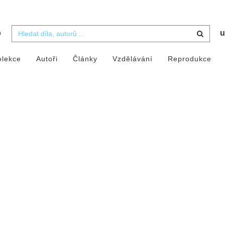
b
u
olekce
Autoři
Články
Vzdělávání
Reprodukce