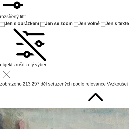
rozšířený filtr
Jen s obrázkem
Jen se zoom
Jen volné
Jen s text
objekt
zrušit celý výběr
zobrazeno
213 297
děl seřazených podle
relevance
Vyzkoušej