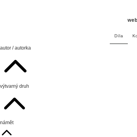
we
Díla
K
autor / autorka
výtvarný druh
námět