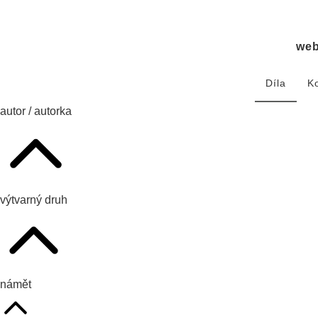
we
Díla
K
autor / autorka
výtvarný druh
námět