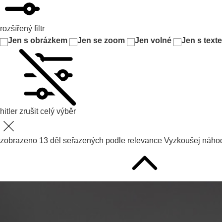
rozšířený filtr
Jen s obrázkem
Jen se zoom
Jen volné
Jen s text
hitler
zrušit celý výběr
zobrazeno
13
děl seřazených podle
relevance
Vyzkoušej
náhod