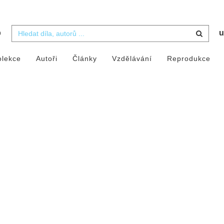
b
u
olekce
Autoři
Články
Vzdělávání
Reprodukce