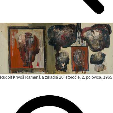
Rudolf Krivoš
Ramená a zrkadlá
20. storočie, 2. polovica, 1965