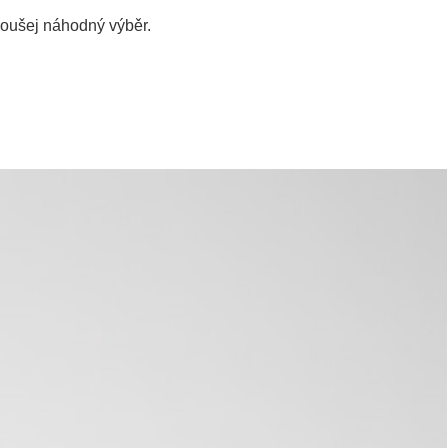
koušej
náhodný výběr.