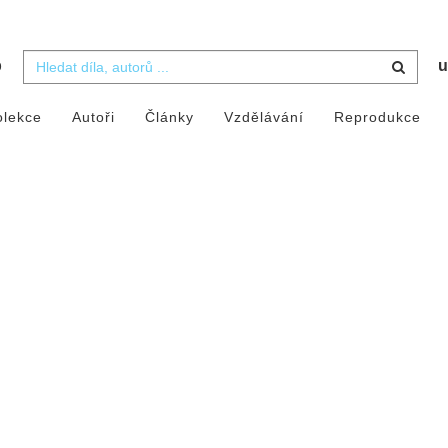
b
u
olekce
Autoři
Články
Vzdělávání
Reprodukce