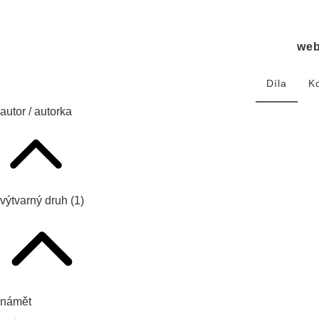
we
Díla
K
autor / autorka
výtvarný druh
(1)
námět