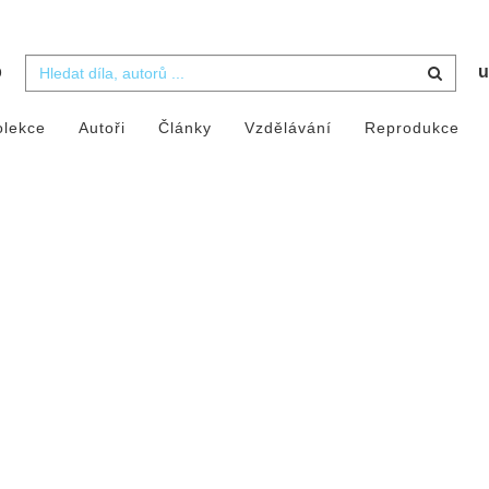
b
u
olekce
Autoři
Články
Vzdělávání
Reprodukce