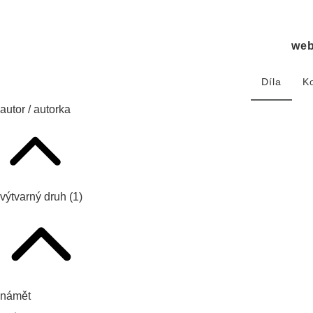
we
Díla
K
autor / autorka
výtvarný druh
(1)
námět