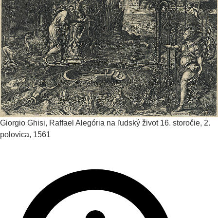
Giorgio Ghisi, Raffael
Alegória na ľudský život
16. storočie, 2.
polovica, 1561