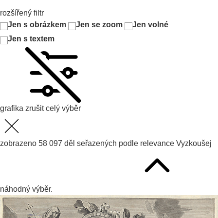
rozšířený filtr
Jen s obrázkem
Jen se zoom
Jen volné
Jen s textem
grafika
zrušit celý výběr
zobrazeno
58 097
děl seřazených podle
relevance
Vyzkoušej
náhodný výběr.