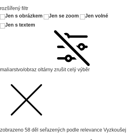
rozšířený filtr
Jen s obrázkem
Jen se zoom
Jen volné
Jen s textem
maliarstvo/obraz oltárny
zrušit celý výběr
zobrazeno
58
děl seřazených podle
relevance
Vyzkoušej