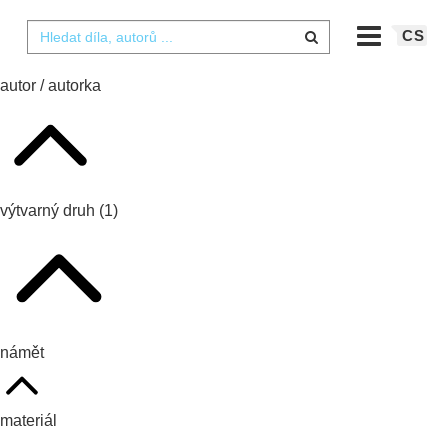
CS
autor / autorka
výtvarný druh
(1)
námět
materiál