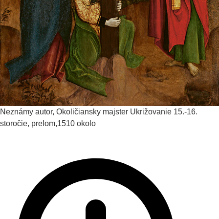
Neznámy autor, Okoličiansky majster
Ukrižovanie
15.-16.
storočie, prelom,1510 okolo