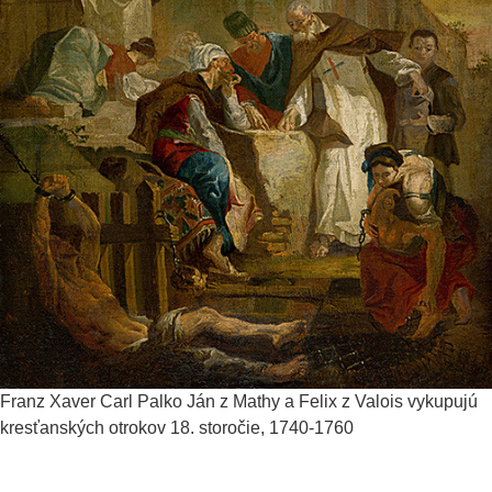
Franz Xaver Carl Palko
Ján z Mathy a Felix z Valois vykupujú
kresťanských otrokov
18. storočie, 1740-1760