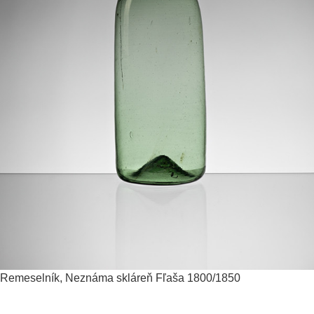
Remeselník, Neznáma skláreň
Fľaša
1800/1850