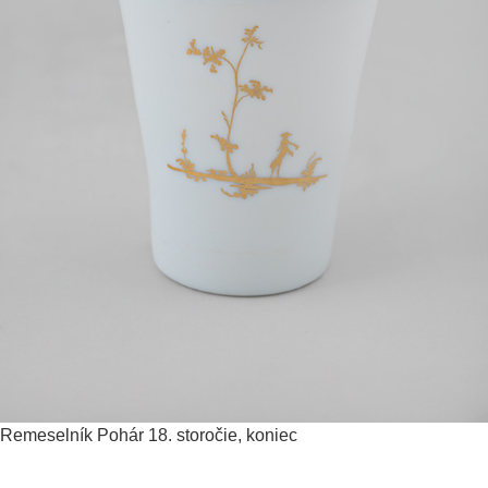
Remeselník
Pohár
18. storočie, koniec