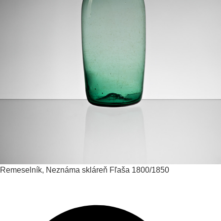
Remeselník, Neznáma skláreň
Fľaša
1800/1850