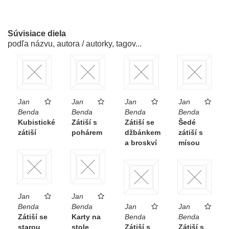
Súvisiace diela
podľa názvu, autora / autorky, tagov...
Jan
Jan
Jan
Jan
Benda
Benda
Benda
Benda
Kubistické
Zátiší s
Zátiší se
Šedé
zátiší
pohárem
džbánkem
zátiší s
a broskví
mísou
Jan
Jan
Benda
Benda
Jan
Jan
Zátiší se
Karty na
Benda
Benda
starou
stole
Zátiší s
Zátiší s