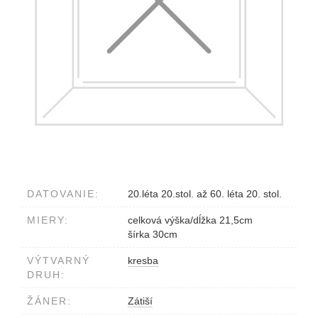
DATOVANIE:
20.léta 20.stol. až 60. léta 20. stol.
MIERY:
celková výška/dĺžka 21,5cm
šírka 30cm
VÝTVARNÝ
kresba
DRUH:
ŽÁNER:
Zátiší