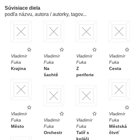
Súvisiace diela
podľa názvu, autora / autorky, tagov...
Vladimír
Vladimír
Vladimír
Vladimír
Fuka
Fuka
Fuka
Fuka
Krajina
Na
Z
Cesta
šachtě
periferie
Vladimír
Vladimír
Fuka
Vladimír
Vladimír
Fuka
Město
Fuka
Fuka
Městská
Orchestr
Talíř s
čtvrť
koláči