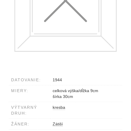
DATOVANIE:
1944
MIERY:
celková výška/dĺžka 9cm
šírka 30cm
VÝTVARNÝ
kresba
DRUH:
ŽÁNER:
Zátiší