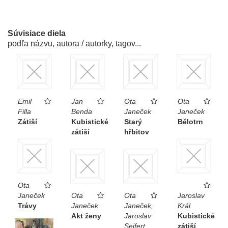
Súvisiace diela
podľa názvu, autora / autorky, tagov...
Emil
Jan
Ota
Ota
Filla
Benda
Janeček
Janeček
Zátiší
Kubistické
Starý
Bělotrn
zátiší
hřbitov
Ota
Janeček
Ota
Ota
Jaroslav
Trávy
Janeček
Janeček,
Král
Akt ženy
Jaroslav
Kubistické
Seifert
zátiší