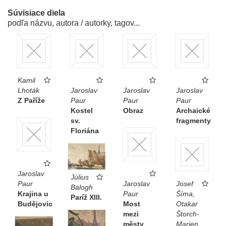
Súvisiace diela
podľa názvu, autora / autorky, tagov...
Kamil
Lhoták
Jaroslav
Jaroslav
Jaroslav
Z Paříže
Paur
Paur
Paur
Kostel
Obraz
Archaické
sv.
fragmenty
Floriána
Jaroslav
Július
Paur
Jaroslav
Josef
Balogh
Krajina u
Paur
Šíma,
Paríž XIII.
Budějovic
Most
Otakar
mezi
Štorch-
městy
Marien,