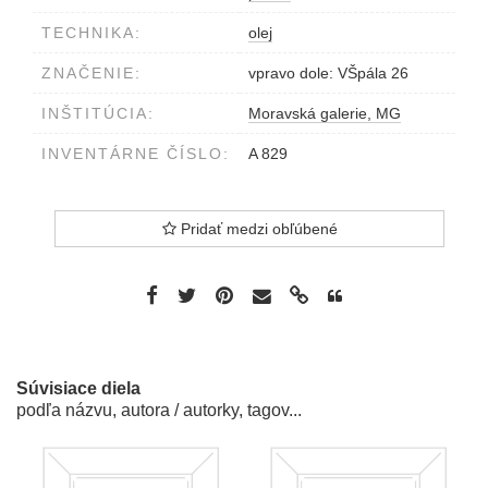
TECHNIKA:
olej
ZNAČENIE:
vpravo dole: VŠpála 26
INŠTITÚCIA:
Moravská galerie, MG
INVENTÁRNE ČÍSLO:
A 829
Pridať medzi obľúbené
Súvisiace diela
podľa názvu, autora / autorky, tagov...