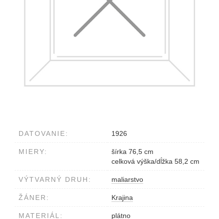
DATOVANIE:
1926
MIERY:
šírka 76,5 cm
celková výška/dĺžka 58,2 cm
VÝTVARNÝ DRUH:
maliarstvo
ŽÁNER:
Krajina
MATERIÁL:
plátno