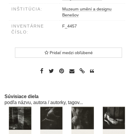
INŠTITÚCIA:
Muzeum umění a designu
Benešov
INVENTÁRNE
F_4457
ČÍSLO:
Pridať medzi obľúbené
Súvisiace diela
podľa názvu, autora / autorky, tagov...