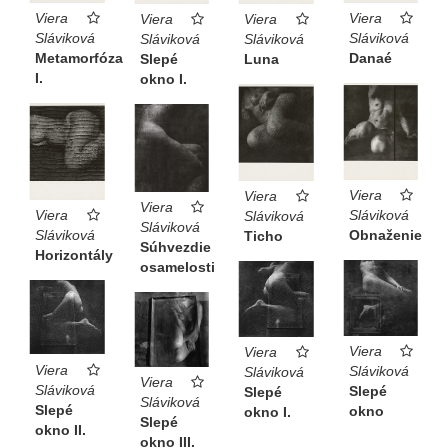
Viera
Viera
Viera
Viera
Sláviková
Sláviková
Sláviková
Sláviková
Danaé
Metamorfóza
Slepé
Luna
I.
okno I.
Viera
Viera
Viera
Viera
Sláviková
Sláviková
Sláviková
Sláviková
Obnaženie
Ticho
Súhvezdie
Horizontály
osamelosti
Viera
Viera
Viera
Sláviková
Sláviková
Viera
Sláviková
Slepé
Slepé
Sláviková
Slepé
okno
okno I.
Slepé
okno II.
okno III.