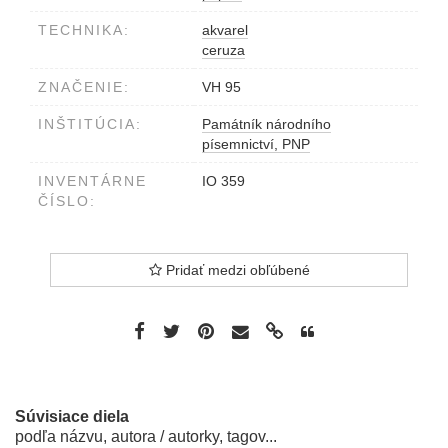
TECHNIKA:
akvarel
ceruza
ZNAČENIE:
VH 95
INŠTITÚCIA:
Památník národního
písemnictví, PNP
INVENTÁRNE
IO 359
ČÍSLO:
Pridať medzi obľúbené
Súvisiace diela
podľa názvu, autora / autorky, tagov...