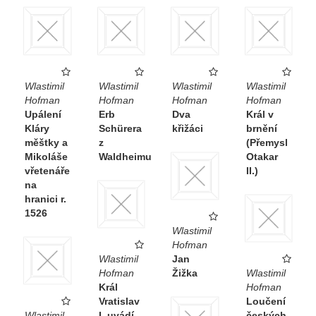
Wlastimil
Wlastimil
Wlastimil
Wlastimil
Hofman
Hofman
Hofman
Hofman
Upálení
Erb
Dva
Král v
Kláry
Schürera
křižáci
brnění
měštky a
z
(Přemysl
Mikoláše
Waldheimu
Otakar
vřetenáře
II.)
na
hranici r.
1526
Wlastimil
Hofman
Wlastimil
Jan
Hofman
Žižka
Wlastimil
Král
Hofman
Vratislav
Loučení
Wlastimil
I. uvádí
českých