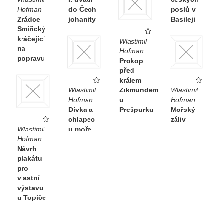
Hofman
do Čech
poslů v
Zrádce
johanity
Basileji
Smiřický
kráčející
Wlastimil
na
Hofman
popravu
Prokop
před
králem
Wlastimil
Zikmundem
Wlastimil
Hofman
u
Hofman
Dívka a
Prešpurku
Mořský
chlapec
záliv
Wlastimil
u moře
Hofman
Návrh
plakátu
pro
vlastní
výstavu
u Topiče