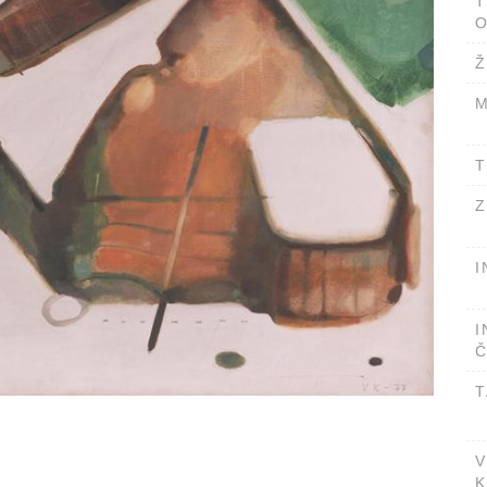
T
O
Ž
M
T
Z
I
I
Č
T
V
K