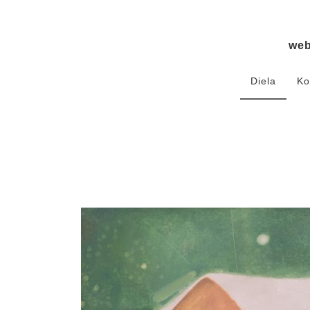
we
Diela
Ko