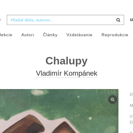
b
u
lekcie
Autori
Články
Vzdelávanie
Reprodukcie
Chalupy
Vladimír Kompánek
D
M
D