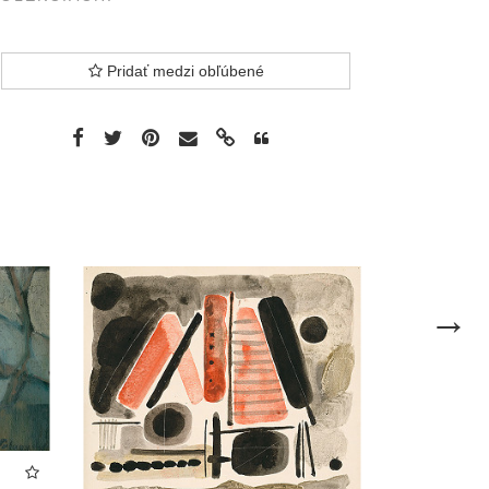
Pridať medzi obľúbené
nasledujú
→