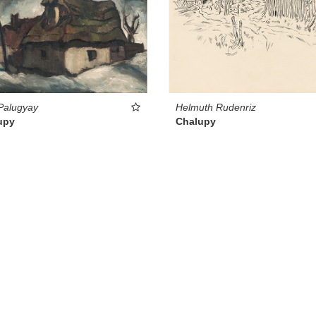
Palugyay
Helmuth Rudenriz
upy
Chalupy