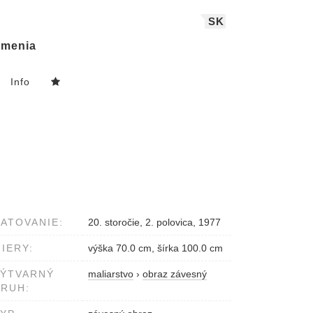
SK
menia
Info
ATOVANIE:
20. storočie, 2. polovica, 1977
IERY:
výška 70.0 cm, šírka 100.0 cm
VÝTVARNÝ
maliarstvo
›
obraz závesný
RUH: