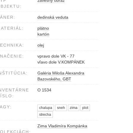
YP
závesný obraz
BJEKTU:
ÁNER:
dedinská veduta
ATERIÁL:
plátno
kartón
ECHNIKA:
olej
NAČENIE:
vpravo dole VK - 77
vľavo dole V.KOMPÁNEK
NŠTITÚCIA:
Galéria Miloša Alexandra
Bazovského, GBT
NVENTÁRNE
O 1534
ÍSLO:
AGY:
chalupa
sneh
zima
plot
strecha
Zima Vladimíra Kompánka
OLEKCIÁCH: