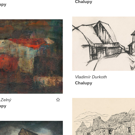
Chalupy
upy
Vladimír Durkoth
Chalupy
 Zelný
upy