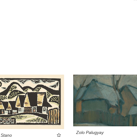
Zolo Palugyay
 Stano