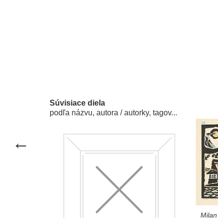
Súvisiace diela
podľa názvu, autora / autorky, tagov...
predchádzajúce dielo
←
Milan