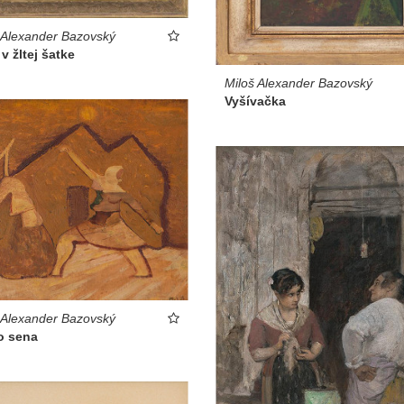
 Alexander Bazovský
v žltej šatke
Miloš Alexander Bazovský
Vyšívačka
 Alexander Bazovský
o sena