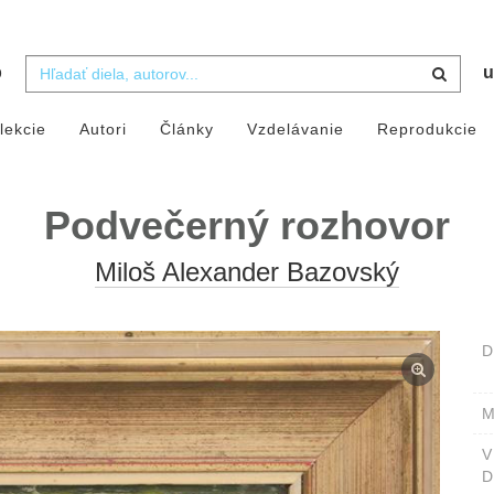
b
u
lekcie
Autori
Články
Vzdelávanie
Reprodukcie
Podvečerný rozhovor
Miloš Alexander Bazovský
D
M
D