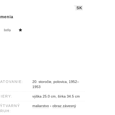
SK
menia
Info
ATOVANIE:
20. storočie, polovica, 1952–
1953
IERY:
výška 25.0 cm, šírka 34.5 cm
VÝTVARNÝ
maliarstvo
›
obraz závesný
RUH: