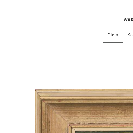
we
Diela
Ko