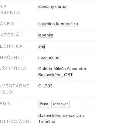
YP
závesný obraz
BJEKTU:
ÁNER:
figurálna kompozícia
ATERIÁL:
lepenka
ECHNIKA:
olej
NAČENIE:
neznačené
NŠTITÚCIA:
Galéria Miloša Alexandra
Bazovského, GBT
NVENTÁRNE
O 1593
ÍSLO:
AGY:
žena
rozhovor
Bazovského expozícia v
OLEKCIÁCH:
Trenčíne