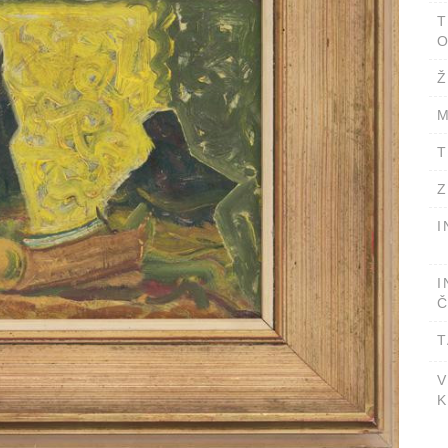
T
O
Ž
M
T
Z
I
I
Č
T
V
K