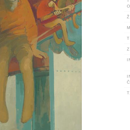
T
O
Ž
M
T
Z
I
I
Č
T