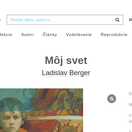
b
u
lekcie
Autori
Články
Vzdelávanie
Reprodukcie
Môj svet
Ladislav Berger
D
M
D