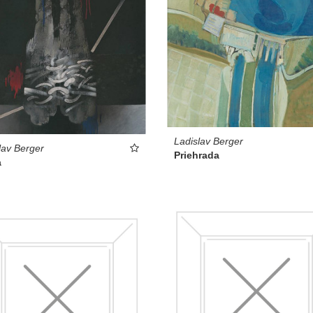
Ladislav Berger
lav Berger
Priehrada
a