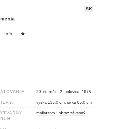
SK
menia
Info
ATOVANIE:
20. storočie, 2. polovica, 1975
IERY:
výška 135.0 cm, šírka 85.0 cm
VÝTVARNÝ
maliarstvo
›
obraz závesný
RUH: