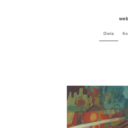
we
Diela
Ko