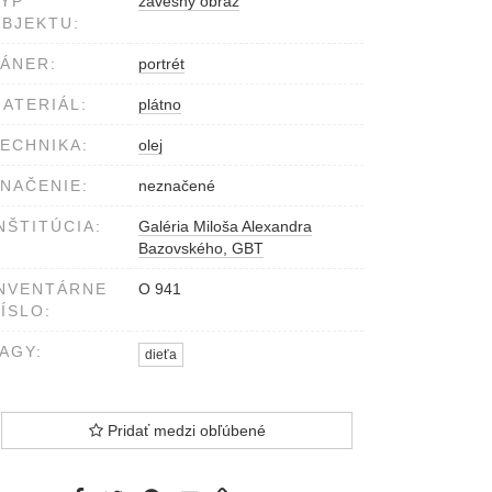
YP
závesný obraz
BJEKTU:
ÁNER:
portrét
ATERIÁL:
plátno
ECHNIKA:
olej
NAČENIE:
neznačené
NŠTITÚCIA:
Galéria Miloša Alexandra
Bazovského, GBT
NVENTÁRNE
O 941
ÍSLO:
AGY:
dieťa
Pridať medzi obľúbené