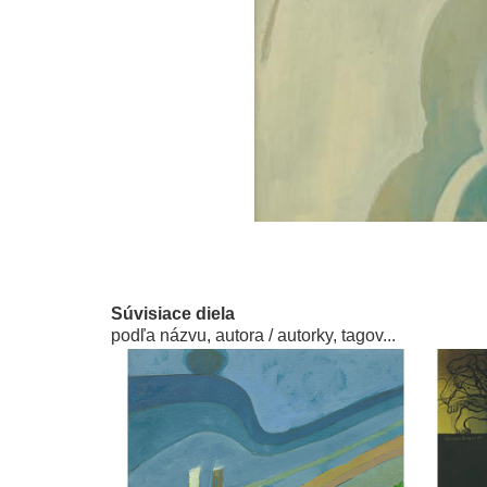
Súvisiace diela
podľa názvu, autora / autorky, tagov...