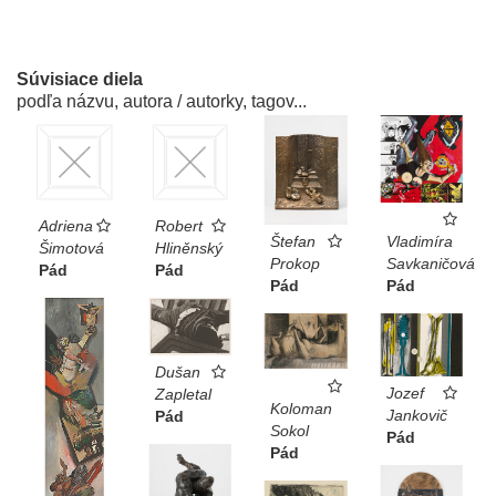
Súvisiace diela
podľa názvu, autora / autorky, tagov...
Adriena
Robert
Vladimíra
Štefan
Šimotová
Hliněnský
Savkaničová
Prokop
Pád
Pád
Pád
Pád
Dušan
Jozef
Zapletal
Koloman
Jankovič
Pád
Sokol
Pád
Pád