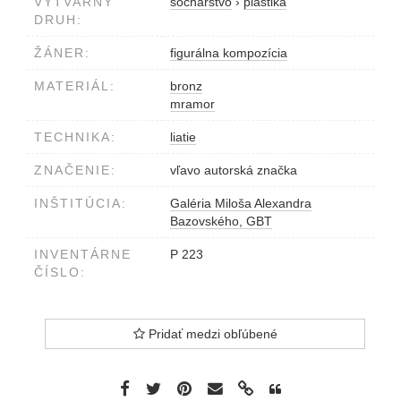
VÝTVARNÝ
sochárstvo
›
plastika
DRUH:
ŽÁNER:
figurálna kompozícia
MATERIÁL:
bronz
mramor
TECHNIKA:
liatie
ZNAČENIE:
vľavo autorská značka
INŠTITÚCIA:
Galéria Miloša Alexandra
Bazovského, GBT
INVENTÁRNE
P 223
ČÍSLO:
Pridať medzi obľúbené