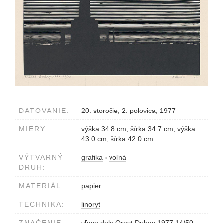
DATOVANIE:
20. storočie, 2. polovica, 1977
MIERY:
výška 34.8 cm, šírka 34.7 cm, výška
43.0 cm, šírka 42.0 cm
VÝTVARNÝ
grafika
›
voľná
DRUH:
MATERIÁL:
papier
TECHNIKA:
linoryt
ZNAČENIE:
vľavo dole Orest Dubay 1977 14/50