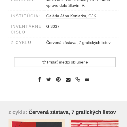
vpravo dole Slavín IV.
INŠTITÚCIA:
Galéria Jána Koniarka, GJK
INVENTÁRNE
G 3037
ČÍSLO:
Z CYKLU:
Červená zástava, 7 grafických listov
Pridať medzi obľúbené
z cyklu:
Červená zástava, 7 grafických listov