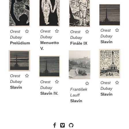
Orest
Orest
Orest
Orest
Dubay
Dubay
Dubay
Dubay
Slavín
Menuetto
Prelúdium
Finále IX
V.
Orest
Dubay
Orest
Orest
Slavín
Dubay
Dubay
František
Slavín IV.
Slavín
Lauff
Slavín