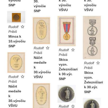
výročiu
k 30.
k 30.
30.
SNP
výročiu
výročiu
výročie
VŠVU
VŠVU
SNP
Rudolf
Pribiš
Minca k
10.výročiu
SNP
Rudolf
Rudolf
Pribiš
Pribiš
Náčrt
Skica
medaile
Rudolf
vyzn.
k
Pribiš
Železničiari
30.výročiu
Skica
k 30.výr.
Rudolf
VŠVU
vyzn.
SNP
Pribiš
Železničiari
Náčrt
k 30.výr.
medaile
SNP
k
30.výročiu
VŠVU
Rudolf