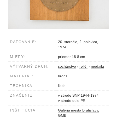
DATOVANIE:
20. storočie, 2. polovica,
1974
MIERY:
priemer 18.8 cm
VÝTVARNÝ DRUH:
sochárstvo
›
reliéf
›
medaila
MATERIÁL:
bronz
TECHNIKA:
liatie
ZNAČENIE:
v strede SNP 1944-1974
v strede dole PR
INŠTITÚCIA:
Galéria mesta Bratislavy,
GMB