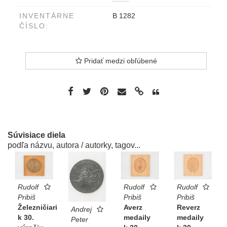
INVENTÁRNE
B 1282
ČÍSLO:
Pridať medzi obľúbené
Súvisiace diela
podľa názvu, autora / autorky, tagov...
Rudolf
Rudolf
Rudolf
Pribiš
Pribiš
Pribiš
Železničiari
Averz
Reverz
Andrej
k 30.
medaily
medaily
Peter