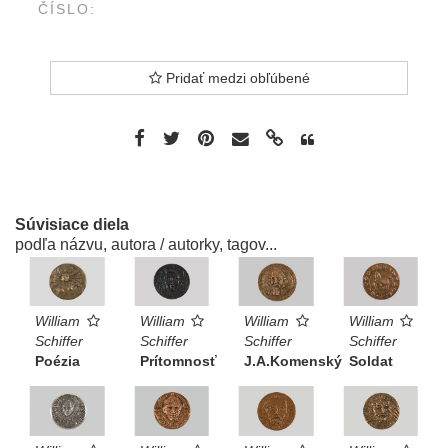
ČÍSLO:
Pridať medzi obľúbené
Súvisiace diela
podľa názvu, autora / autorky, tagov...
William
William
William
William
Schiffer
Schiffer
Schiffer
Schiffer
Poézia
Prítomnosť
J.A.Komenský
Soldat