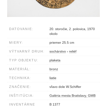
DATOVANIE:
20. storočie, 2. polovica, 1970
okolo
MIERY:
priemer 25.5 cm
VÝTVARNÝ DRUH:
sochárstvo
›
reliéf
TYP OBJEKTU:
plaketa
MATERIÁL:
bronz
TECHNIKA:
liatie
ZNAČENIE:
vľavo dole W.Schiffer
INŠTITÚCIA:
Galéria mesta Bratislavy, GMB
INVENTÁRNE
B 1377