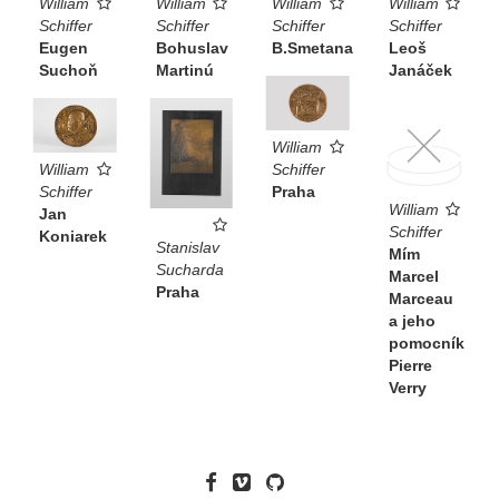
William
William
William
William
Schiffer
Schiffer
Schiffer
Schiffer
Eugen
Bohuslav
B.Smetana
Leoš
Suchoň
Martinú
Janáček
William
William
Schiffer
Schiffer
Praha
William
Jan
Schiffer
Koniarek
Stanislav
Mím
Sucharda
Marcel
Praha
Marceau
a jeho
pomocník
Pierre
Verry