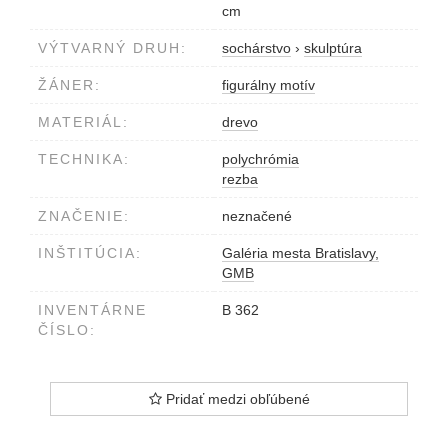
cm
VÝTVARNÝ DRUH:
sochárstvo
›
skulptúra
ŽÁNER:
figurálny motív
MATERIÁL:
drevo
TECHNIKA:
polychrómia
rezba
ZNAČENIE:
neznačené
INŠTITÚCIA:
Galéria mesta Bratislavy,
GMB
INVENTÁRNE
B 362
ČÍSLO:
Pridať medzi obľúbené