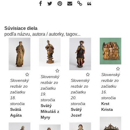
Súvisiace diela
podľa názvu, autora / autorky, tagov...
Slovenský
Slovenský
Slovenský
Slovenský
rezbár zo
rezbár zo
rezbár zo
rezbár zo
začiatku
začiatku
začiatku
začiatku
16.
19.
18.
20.
storočia
storočia
storočia
storočia
Krst
Svätý
Svätá
Svätý
Krista
Mikuláš z
Agáta
Jozef
Myry