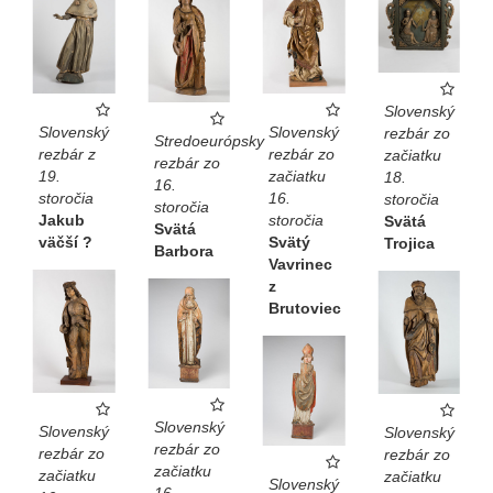
Slovenský
Slovenský
Slovenský
rezbár zo
Stredoeurópsky
rezbár z
rezbár zo
začiatku
rezbár zo
19.
začiatku
18.
16.
storočia
16.
storočia
storočia
Jakub
storočia
Svätá
Svätá
väčší ?
Svätý
Trojica
Barbora
Vavrinec
z
Brutoviec
Slovenský
Slovenský
Slovenský
rezbár zo
rezbár zo
rezbár zo
začiatku
začiatku
začiatku
Slovenský
16.