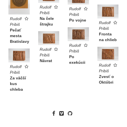
Rudolf
Rudolf
Pribiš
Pribiš
Na čele
Rudolf
Po vojne
Rudolf
štrajku
Pribiš
Pribiš
Pečať
Fronta
mesta
na chlieb
Bratislavy
Rudolf
Rudolf
Pribiš
Pribiš
Po
Návrat
exekúcii
Rudolf
Rudolf
Pribiš
Pribiš
Zvesť o
Za väčší
Októbri
kus
chleba