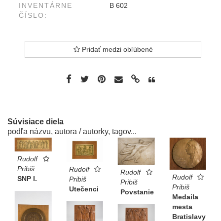
INVENTÁRNE
B 602
ČÍSLO:
Pridať medzi obľúbené
Súvisiace diela
podľa názvu, autora / autorky, tagov...
Rudolf
Pribiš
Rudolf
Rudolf
Rudolf
SNP I.
Pribiš
Pribiš
Pribiš
Utečenci
Povstanie
Medaila
mesta
Bratislavy