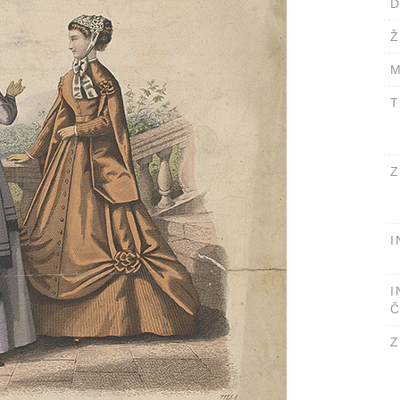
D
Ž
M
T
Z
I
I
Č
Z