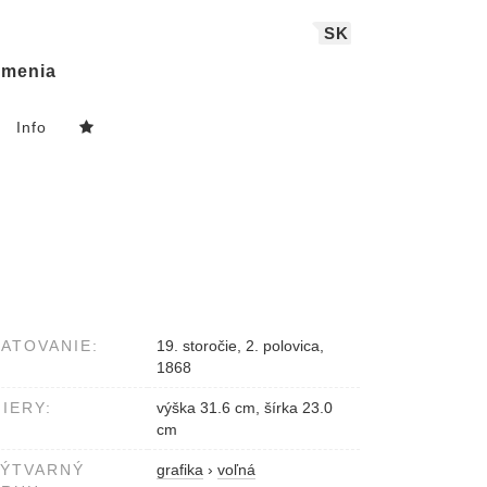
SK
menia
Info
ATOVANIE:
19. storočie, 2. polovica,
1868
IERY:
výška 31.6 cm, šírka 23.0
cm
VÝTVARNÝ
grafika
›
voľná