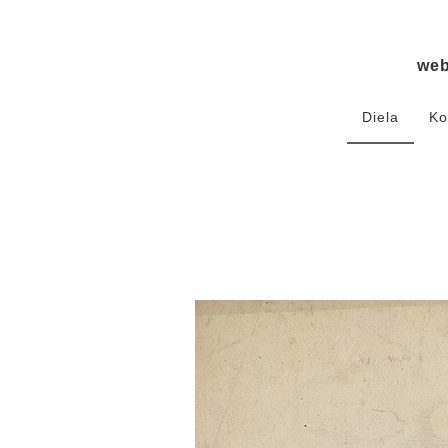
we
Diela
Ko