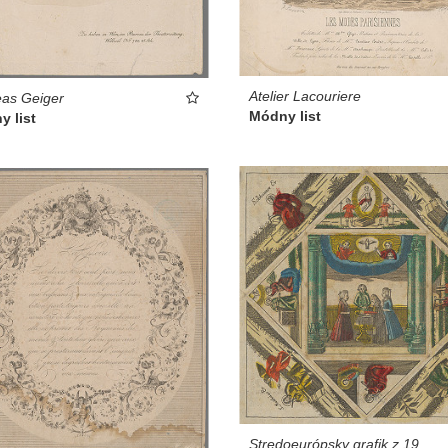
Atelier Lacouriere
as Geiger
Módny list
 list
Stredoeurópsky grafik z 19.