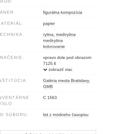
RUH:
ÁNER:
figurálna kompozícia
ATERIÁL:
papier
ECHNIKA:
rytina, medirytina
medirytina
kolorovanie
NAČENIE:
vpravo dole pod obrazom
7125.6
v strede dole Victoria
zobraziť viac
15.April 1868
NŠTITÚCIA:
Galéria mesta Bratislavy,
GMB
NVENTÁRNE
C 1563
ÍSLO:
O SÚBORU:
list z módneho časopisu