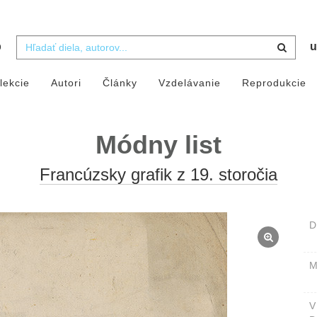
b
u
lekcie
Autori
Články
Vzdelávanie
Reprodukcie
Módny list
Francúzsky grafik z 19. storočia
D
M